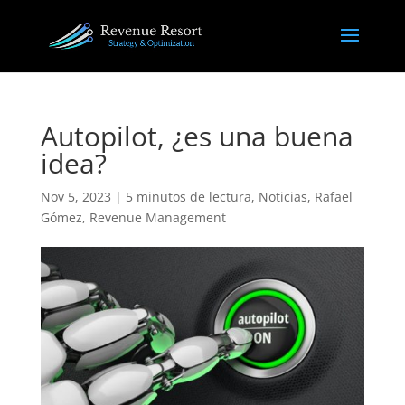
Autopilot, ¿es una buena
idea?
Nov 5, 2023
|
5 minutos de lectura
,
Noticias
,
Rafael
Gómez
,
Revenue Management