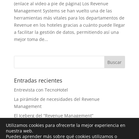
(enlace al video a pie de página) Los Revenue
Management Systems se han vuelto una de las
herramientas más vitales para los departamentos de
Revenue en los hoteles gracias a cuánto puede llegar
a facilitar la gestión de datos, permitiendo así una
mejor toma de...
Entradas recientes
Entrevista con TecnoHotel
La pirámide de necesidades del Revenue
Management
El Iceberg del “Revenue Management”
¿Mito o Realidad?, 8 prácticas cuestionables
Utilizamos cookies para ofrecerte la mejor experiencia en
nuestra web.
Entrevista: El futuro de la IA en los RMS
Puedes aprender más sobre qué cookies utilizamos o