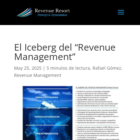
El Iceberg del “Revenue
Management”
May 25, 2025
|
5 minutos de lectura
,
Rafael Gómez
,
Revenue Management