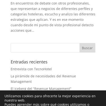
En encuentros de debate con otros profesionales,
que representan a negocios de diferentes perfiles y
categorías hoteleras, escucho y analizo las diferentes
estrategias que aplican. Y es en ese momento
cuando desde mi punto de vista profesional detecto
acciones que...
Entradas recientes
Entrevista con TecnoHotel
La pirámide de necesidades del Revenue
Management
El Iceberg del “Revenue Management”
¿Mito o Realidad?, 8 prácticas cuestionables
Utilizamos cookies para ofrecerte la mejor experiencia en
nuestra web.
Entrevista: El futuro de la IA en los RMS
Puedes aprender más sobre qué cookies utilizamos o