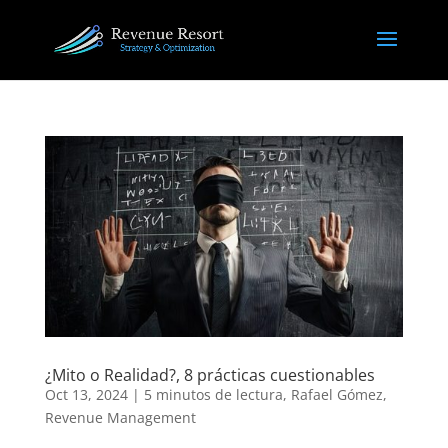
¿Mito o Realidad?, 8 prácticas cuestionables
Oct 13, 2024
|
5 minutos de lectura
,
Rafael Gómez
,
Revenue Management