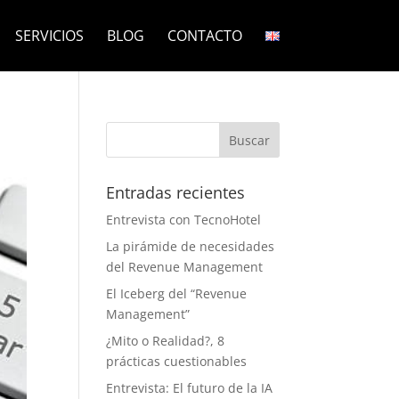
SERVICIOS
BLOG
CONTACTO
Entradas recientes
Entrevista con TecnoHotel
La pirámide de necesidades
del Revenue Management
El Iceberg del “Revenue
Management”
¿Mito o Realidad?, 8
prácticas cuestionables
Entrevista: El futuro de la IA